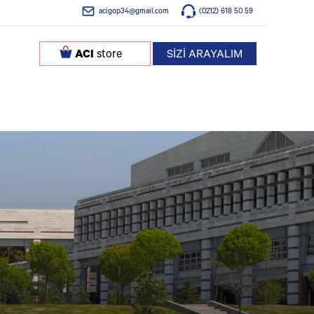
acigop34@gmail.com
(0212) 618 50 59
ACI
store
SİZİ ARAYALIM