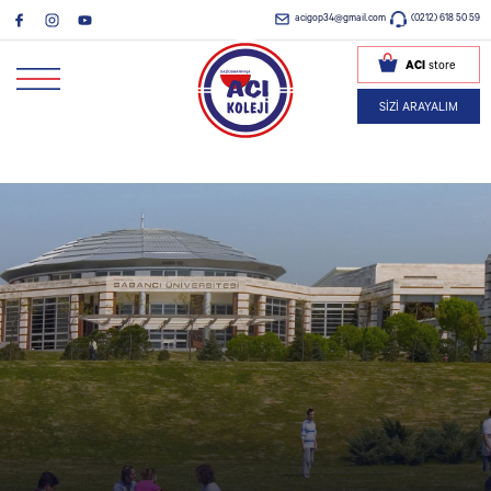
acigop34@gmail.com
(0212) 618 50 59
ACI
store
SİZİ ARAYALIM